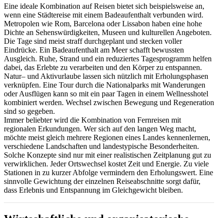
Eine ideale Kombination auf Reisen bietet sich beispielsweise an,
wenn eine Städtereise mit einem Badeaufenthalt verbunden wird.
Metropolen wie Rom, Barcelona oder Lissabon haben eine hohe
Dichte an Sehenswürdigkeiten, Museen und kulturellen Angeboten.
Die Tage sind meist straff durchgeplant und stecken voller
Eindrücke. Ein Badeaufenthalt am Meer schafft bewussten
Ausgleich. Ruhe, Strand und ein reduziertes Tagesprogramm helfen
dabei, das Erlebte zu verarbeiten und den Körper zu entspannen.
Natur– und Aktivurlaube lassen sich nützlich mit Erholungsphasen
verknüpfen. Eine Tour durch die Nationalparks mit Wanderungen
oder Ausflügen kann so mit ein paar Tagen in einem Wellnesshotel
kombiniert werden. Wechsel zwischen Bewegung und Regeneration
sind so gegeben.
Immer beliebter wird die Kombination von Fernreisen mit
regionalen Erkundungen. Wer sich auf den langen Weg macht,
möchte meist gleich mehrere Regionen eines Landes kennenlernen,
verschiedene Landschaften und landestypische Besonderheiten.
Solche Konzepte sind nur mit einer realistischen Zeitplanung gut zu
verwirklichen. Jeder Ortswechsel kostet Zeit und Energie. Zu viele
Stationen in zu kurzer Abfolge vermindern den Erholungswert. Eine
sinnvolle Gewichtung der einzelnen Reiseabschnitte sorgt dafür,
dass Erlebnis und Entspannung im Gleichgewicht bleiben.