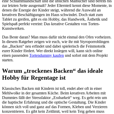
eine Schlammlandschaft und die üblichen Malbücher sind bereits bis
zur letzten Seite ausgemalt? Jeder Elternteil kennt diese Momente, in
denen die Energie der Kinder steigt, während die Auswahl an
kreativen Beschäftigungen im Haus schwindet. Doch statt zum
Tablet zu greifen, gibt es ein Hobby, das Handwerk, Ästhetik und
Spielspaß perfekt vereint: Das kreative Gestalten von Torten-
Kunstwerken.
Das Beste daran? Man muss dafür nicht einmal den Ofen vorheizen.
In diesem Ratgeber zeigen wir euch, wie ihr mit Styroporrohlingen
das „Backen“ neu erfindet und dabei spielerisch die Feinmotorik
eurer Kinder fördert. Wer direkt loslegen will, kann sich online
einen passenden
Tortendummy kaufen
und sofort mit dem Projekt
starten.
Warum „trockenes Backen“ das ideale
Hobby für Regentage ist
Klassisches Backen mit Kindern ist toll, endet aber oft in einer
Mehlwolke in der gesamten Küche. Beim kreativen Arbeiten mit
Dummies fällt der Stressfaktor „Essbarkeit“ weg. Es geht rein um
die haptische Erfahrung und die optische Gestaltung. Die Kinder
können sich voll und ganz auf das Formen, Kleben und Verzieren
konzentrieren. Es gibt kein Zeitlimit, weil kein Teig gehen muss