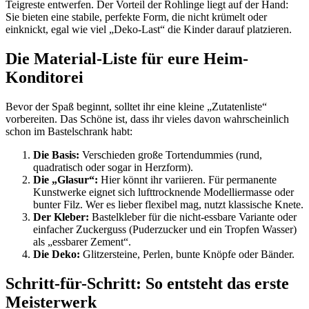
Teigreste entwerfen. Der Vorteil der Rohlinge liegt auf der Hand:
Sie bieten eine stabile, perfekte Form, die nicht krümelt oder
einknickt, egal wie viel „Deko-Last“ die Kinder darauf platzieren.
Die Material-Liste für eure Heim-
Konditorei
Bevor der Spaß beginnt, solltet ihr eine kleine „Zutatenliste“
vorbereiten. Das Schöne ist, dass ihr vieles davon wahrscheinlich
schon im Bastelschrank habt:
Die Basis:
Verschieden große Tortendummies (rund,
quadratisch oder sogar in Herzform).
Die „Glasur“:
Hier könnt ihr variieren. Für permanente
Kunstwerke eignet sich lufttrocknende Modelliermasse oder
bunter Filz. Wer es lieber flexibel mag, nutzt klassische Knete.
Der Kleber:
Bastelkleber für die nicht-essbare Variante oder
einfacher Zuckerguss (Puderzucker und ein Tropfen Wasser)
als „essbarer Zement“.
Die Deko:
Glitzersteine, Perlen, bunte Knöpfe oder Bänder.
Schritt-für-Schritt: So entsteht das erste
Meisterwerk