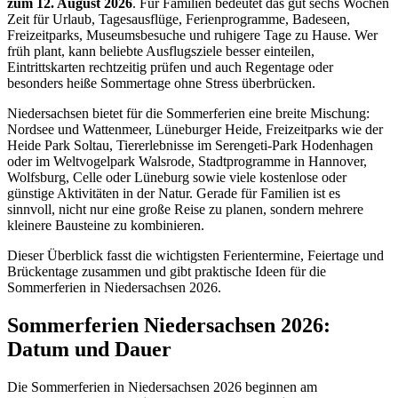
zum 12. August 2026
. Für Familien bedeutet das gut sechs Wochen
Zeit für Urlaub, Tagesausflüge, Ferienprogramme, Badeseen,
Freizeitparks, Museumsbesuche und ruhigere Tage zu Hause. Wer
früh plant, kann beliebte Ausflugsziele besser einteilen,
Eintrittskarten rechtzeitig prüfen und auch Regentage oder
besonders heiße Sommertage ohne Stress überbrücken.
Niedersachsen bietet für die Sommerferien eine breite Mischung:
Nordsee und Wattenmeer, Lüneburger Heide, Freizeitparks wie der
Heide Park Soltau, Tiererlebnisse im Serengeti-Park Hodenhagen
oder im Weltvogelpark Walsrode, Stadtprogramme in Hannover,
Wolfsburg, Celle oder Lüneburg sowie viele kostenlose oder
günstige Aktivitäten in der Natur. Gerade für Familien ist es
sinnvoll, nicht nur eine große Reise zu planen, sondern mehrere
kleinere Bausteine zu kombinieren.
Dieser Überblick fasst die wichtigsten Ferientermine, Feiertage und
Brückentage zusammen und gibt praktische Ideen für die
Sommerferien in Niedersachsen 2026.
Sommerferien Niedersachsen 2026:
Datum und Dauer
Die Sommerferien in Niedersachsen 2026 beginnen am