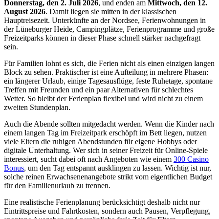
Donnerstag, den 2. Juli 2026
, und enden am
Mittwoch, den 12.
August 2026
. Damit liegen sie mitten in der klassischen
Hauptreisezeit. Unterkünfte an der Nordsee, Ferienwohnungen in
der Lüneburger Heide, Campingplätze, Ferienprogramme und große
Freizeitparks können in dieser Phase schnell stärker nachgefragt
sein.
Für Familien lohnt es sich, die Ferien nicht als einen einzigen langen
Block zu sehen. Praktischer ist eine Aufteilung in mehrere Phasen:
ein längerer Urlaub, einige Tagesausflüge, feste Ruhetage, spontane
Treffen mit Freunden und ein paar Alternativen für schlechtes
Wetter. So bleibt der Ferienplan flexibel und wird nicht zu einem
zweiten Stundenplan.
Auch die Abende sollten mitgedacht werden. Wenn die Kinder nach
einem langen Tag im Freizeitpark erschöpft im Bett liegen, nutzen
viele Eltern die ruhigen Abendstunden für eigene Hobbys oder
digitale Unterhaltung. Wer sich in seiner Freizeit für Online-Spiele
interessiert, sucht dabei oft nach Angeboten wie einem
300 Casino
Bonus
, um den Tag entspannt ausklingen zu lassen. Wichtig ist nur,
solche reinen Erwachsenenangebote strikt vom eigentlichen Budget
für den Familienurlaub zu trennen.
Eine realistische Ferienplanung berücksichtigt deshalb nicht nur
Eintrittspreise und Fahrtkosten, sondern auch Pausen, Verpflegung,